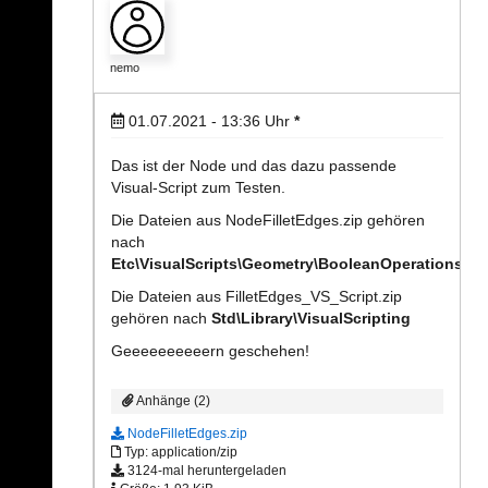
nemo
01.07.2021 - 13:36
Uhr
*
Das ist der Node und das dazu passende
Visual-Script zum Testen.
Die Dateien aus NodeFilletEdges.zip gehören
nach
Etc\VisualScripts\Geometry\BooleanOperations
Die Dateien aus FilletEdges_VS_Script.zip
gehören nach
Std\Library\VisualScripting
Geeeeeeeeeern geschehen!
Anhänge (2)
NodeFilletEdges.zip
Typ: application/zip
3124-mal heruntergeladen