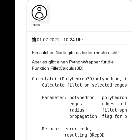
nemo
01.07.2021 - 10:24
Uhr
Ein solches Node gibt es leider (noch) nicht!
Aber es gibt einen PythonWrapper für die
Funktion FilletCalculus3D:
Calculate( (Polyhedron3D)polyhedron, (objec
    Calculate fillet on selected edges of g
    Parameter: polyhedron   polyhedron to fi
               edges        edges to fillet

               radius       fillet sphere ra
               propagation  flag for propag
    Return:  error code,

             resulting BRep3D