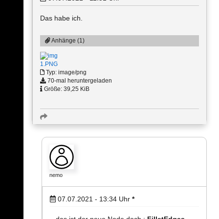
Das habe ich.
Anhänge (1)
1.PNG
Typ: image/png
70-mal heruntergeladen
Größe: 39,25 KiB
nemo
07.07.2021 - 13:34
Uhr
*
.. das ist der neue Node doch :
FilletEdges