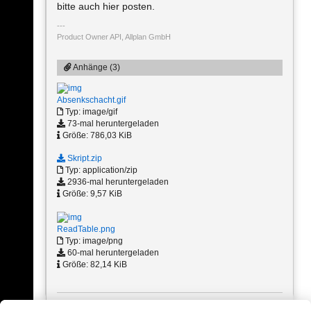
bitte auch hier posten.
Product Owner API, Allplan GmbH
Anhänge (3)
Absenkschacht.gif
Typ: image/gif
73-mal heruntergeladen
Größe: 786,03 KiB
Skript.zip
Typ: application/zip
2936-mal heruntergeladen
Größe: 9,57 KiB
ReadTable.png
Typ: image/png
60-mal heruntergeladen
Größe: 82,14 KiB