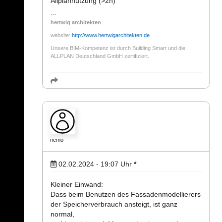
Allplannutzung (>2h)
hertwig architekten
website:
http://www.hertwigarchitekten.de
Unsere BIM-Kompetenz ist durch Building Smart und die
ALLPLAN Deutschland GmbH zertifiziert.
nemo
02.02.2024 - 19:07
Uhr
*
Kleiner Einwand:
Dass beim Benutzen des Fassadenmodellierers
der Speicherverbrauch ansteigt, ist ganz
normal,