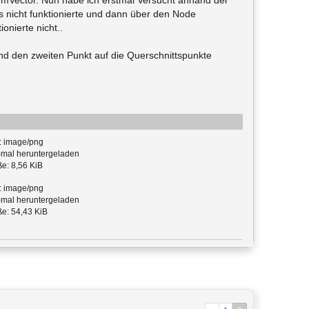
rmVector. Nun habe ich erstmal Versucht anhand der
s nicht funktionierte und dann über den Node
nierte nicht..
nd den zweiten Punkt auf die Querschnittspunkte
: image/png
mal heruntergeladen
e: 8,56 KiB
: image/png
mal heruntergeladen
e: 54,43 KiB