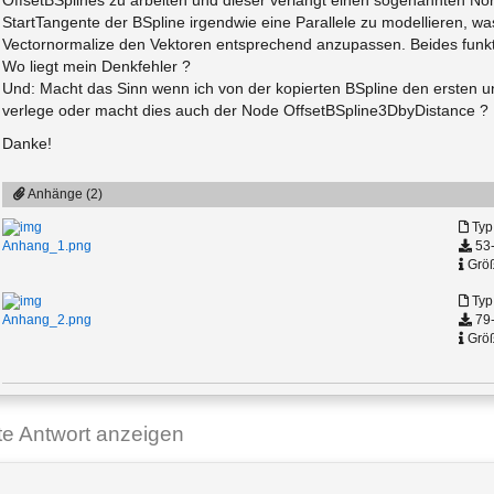
OffsetBSplines zu arbeiten und dieser verlangt einen sogenannten No
StartTangente der BSpline irgendwie eine Parallele zu modellieren, wa
Vectornormalize den Vektoren entsprechend anzupassen. Beides funktio
Wo liegt mein Denkfehler ?
Und: Macht das Sinn wenn ich von der kopierten BSpline den ersten u
verlege oder macht dies auch der Node OffsetBSpline3DbyDistance ?
Danke!
Anhänge (2)
Typ
53-
Anhang_1.png
Größ
Typ
79-
Anhang_2.png
Größ
ste Antwort anzeigen