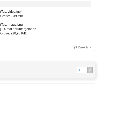
Typ: video/mp4
Größe: 2,39 MiB
Typ: image/png
74-mal heruntergeladen
Größe: 220,98 KiB
Direktlink
«
1
2