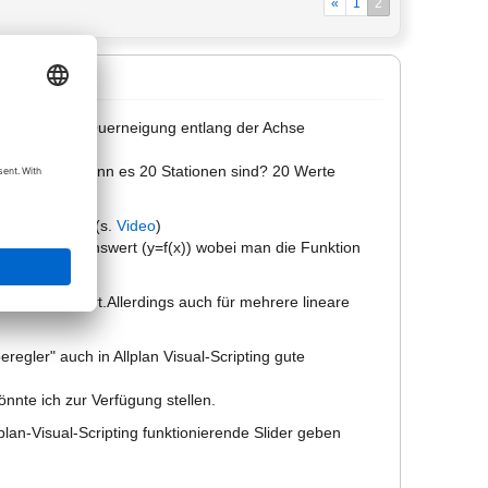
«
1
2
n Verlauf der Querneigung entlang der Achse
as macht man, wenn es 20 Stationen sind? 20 Werte
GraphMapper".(s.
Video
)
rigen Funktionswert (y=f(x)) wobei man die Funktion
 implementiert.Allerdings auch für mehrere lineare
eregler" auch in Allplan Visual-Scripting gute
nnte ich zur Verfügung stellen.
plan-Visual-Scripting funktionierende Slider geben