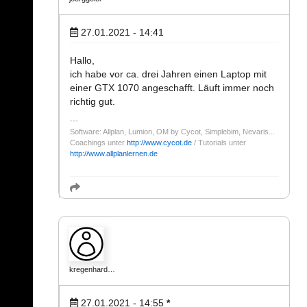
27.01.2021 - 14:41
Hallo,
ich habe vor ca. drei Jahren einen Laptop mit
einer GTX 1070 angeschafft. Läuft immer noch
richtig gut.
Software: Allplan, Lumion, OM by Cycot, Simplebim, Nevaris...
Coachings unter
http://www.cycot.de
/ Tutorials unter
http://www.allplanlernen.de
kregenhard…
27.01.2021 - 14:55
*