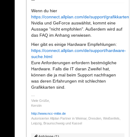
Wenn du hier
https://connect.allplan.com/de/support/grafikkarten.htm
Nvidia und GeForce auswählst, kommt eine
Aussage "nicht empfohlen". Außerdem wird auf
das FAQ im Anhang verwiesen.
Hier gibt es einige Hardware Empfehlungen:
https://connect.allplan.com/de/support/hardware-
suche.html
Eure Anforderungen erfordern bestmögliche
Hardware. Falls die IT daran Zweifel hat,
können die ja mal beim Support nachfragen
was deren Erfahrungen mit schlechten
Grafikkarten sind.
Viele Grüße,
Kerstin
http://www.ncc-mitte.de
Autorisierter Allplan Partner in Weimar, Dresden, Weißenfels,
Leipzig, Braunschweig und Kassel
Anhänge (1)