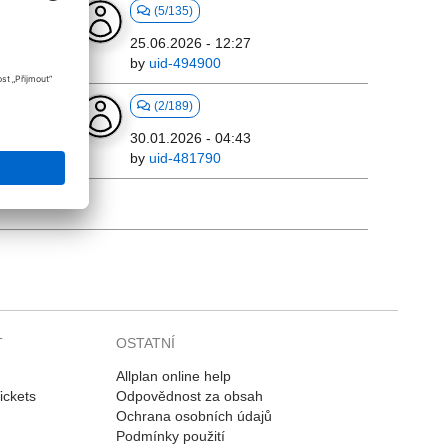
2)
(5/135)
25.06.2026 - 12:27
by
uid-494900
(2/189)
30.01.2026 - 04:43
by
uid-481790
T
OSTATNÍ
Allplan online help
ickets
Odpovědnost za obsah
Ochrana osobních údajů
Podmínky použití