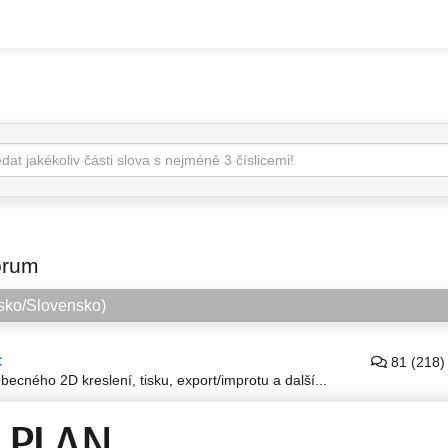
órum
sko/Slovensko)
c
81 (218)
becného 2D kreslení, tisku, export/improtu a další...