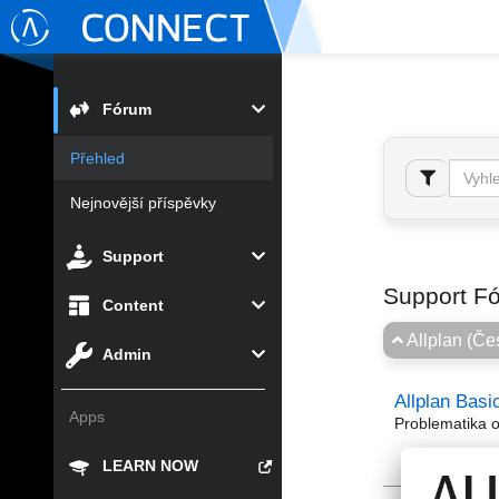
Fórum
Přehled
Nejnovější příspěvky
Support
Support F
Content
Allplan (Če
Admin
Allplan Basi
Apps
Problematika o
LEARN NOW