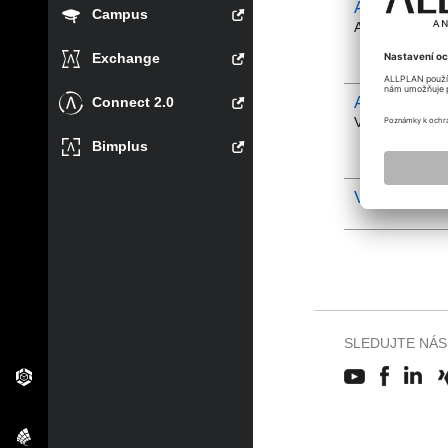
Allplan Archi
Campus
Architektonické
Exchange
Allplan Engi
Connect 2.0
Vše k tvaru, vy
Bimplus
Vše okolo po
SLEDUJTE NÁS