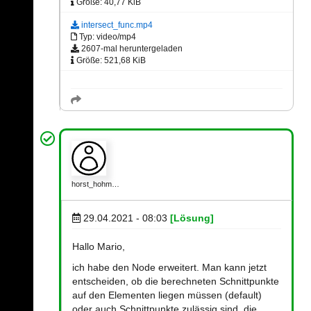
Größe: 40,77 KiB
intersect_func.mp4
Typ: video/mp4
2607-mal heruntergeladen
Größe: 521,68 KiB
horst_hohm…
29.04.2021 - 08:03
[Lösung]
Hallo Mario,
ich habe den Node erweitert. Man kann jetzt
entscheiden, ob die berechneten Schnittpunkte
auf den Elementen liegen müssen (default)
oder auch Schnittpunkte zulässig sind, die