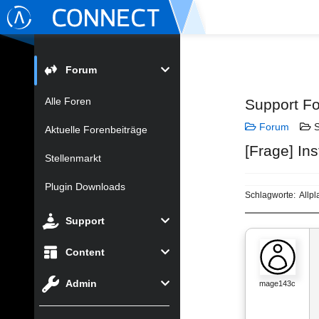
Forum
Alle Foren
Support F
Forum
S
Aktuelle Forenbeiträge
[Frage] Ins
Stellenmarkt
Plugin Downloads
Schlagworte:
Allp
Support
Content
Admin
mage143c