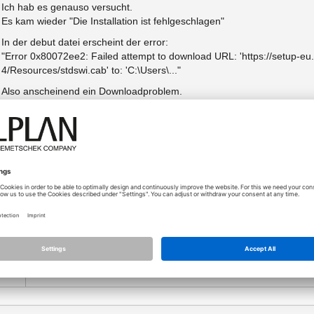
Ich hab es genauso versucht.
Es kam wieder "Die Installation ist fehlgeschlagen"
In der debut datei erscheint der error:
"Error 0x80072ee2: Failed attempt to download URL: 'https://setup-e
4/Resources/stdswi.cab' to: 'C:\Users\..."
Also anscheinend ein Downloadproblem.
Ich versuch es mal bei einem Kollegen Zuhause und melde mich noch
Trotzdem erstmal vielen Dank für die Hilfe
14.06.2024 - 15:42
Evtl. ist nicht genügend Platz auf der Festplatte zum Downloa
o
Der Download umfasst ca. 4 GB!