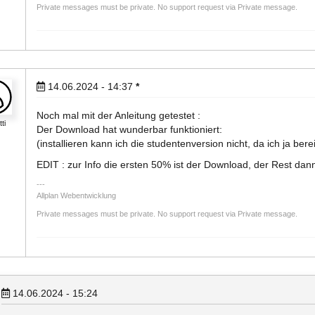
Private messages must be private. No support request via Private message.
14.06.2024 - 14:37
*
Noch mal mit der Anleitung getestet :
tti
Der Download hat wunderbar funktioniert:
(installieren kann ich die studentenversion nicht, da ich ja berei
EDIT : zur Info die ersten 50% ist der Download, der Rest dann 
Allplan Webentwicklung
Private messages must be private. No support request via Private message.
14.06.2024 - 15:24