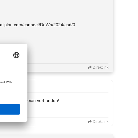
u.allplan.com/connect/DoWn/2024/cad/0-
mal.
Direktlink
d aller .cab-Dateien vorhanden!
Direktlink