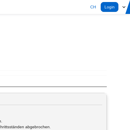
CH
Login
n.
schrittsständen abgebrochen.