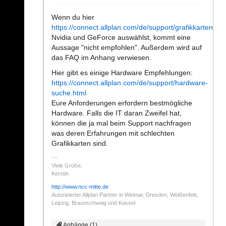
Wenn du hier
https://connect.allplan.com/de/support/grafikkarten.htm
Nvidia und GeForce auswählst, kommt eine
Aussage "nicht empfohlen". Außerdem wird auf
das FAQ im Anhang verwiesen.
Hier gibt es einige Hardware Empfehlungen:
https://connect.allplan.com/de/support/hardware-
suche.html
Eure Anforderungen erfordern bestmögliche
Hardware. Falls die IT daran Zweifel hat,
können die ja mal beim Support nachfragen
was deren Erfahrungen mit schlechten
Grafikkarten sind.
Viele Grüße,
Kerstin
http://www.ncc-mitte.de
Autorisierter Allplan Partner in Weimar, Dresden, Weißenfels,
Leipzig, Braunschweig und Kassel
Anhänge (1)