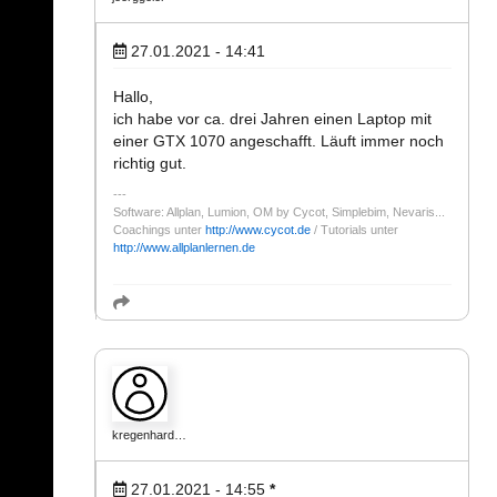
27.01.2021 - 14:41
Hallo,
ich habe vor ca. drei Jahren einen Laptop mit
einer GTX 1070 angeschafft. Läuft immer noch
richtig gut.
Software: Allplan, Lumion, OM by Cycot, Simplebim, Nevaris...
Coachings unter
http://www.cycot.de
/ Tutorials unter
http://www.allplanlernen.de
kregenhard…
27.01.2021 - 14:55
*