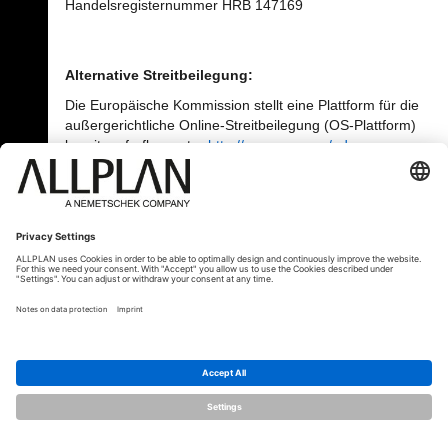
Handelsregisternummer HRB 147169
Alternative Streitbeilegung:
Die Europäische Kommission stellt eine Plattform für die
außergerichtliche Online-Streitbeilegung (OS-Plattform)
bereit, aufrufbar unter
http://ec.europa.eu/odr
.
Wir sind nicht bereit noch verpflichtet, an
Streitbeilegungsverfahren vor
Verbraucherschlichtungsstellen teilzunehmen.
© ALLPLAN Österreich GmbH
Allplan ist Teil der
Nemetschek Group