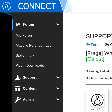
Forum
SUPPOR
Alle Foren
Forum
C
Aktuelle Forenbeiträge
[Frage] Why
Stellenmarkt
[Gelöst]
Plugin Downloads
Status:
Gelöst
Support
Schlagworte:
Allpl
Content
Admin
minisci_ku…