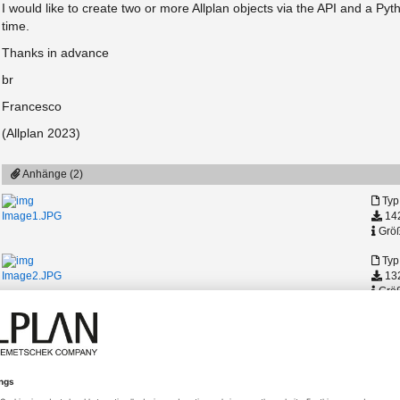
I would like to create two or more Allplan objects via the API and a Pyt
time.
Thanks in advance
br
Francesco
(Allplan 2023)
Anhänge (2)
Typ
142
Image1.JPG
Größ
Typ
132
Image2.JPG
Größ
nzeigen