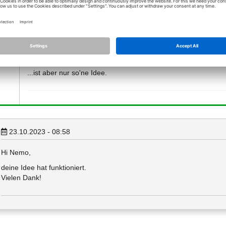
23.10.2023 - 08:44
*
[Lösung]
Was soll das "and" dort? Wie sollen zwei Linien mit einem (
mo
Möglicherweise sollte man die beiden Linien in eine List tun?
return [AllplanGeo.Line3D(...),AllplanGeo.Line3D(...)]
...ist aber nur so'ne Idee.
23.10.2023 - 08:58
Hi Nemo,
deine Idee hat funktioniert.
Vielen Dank!