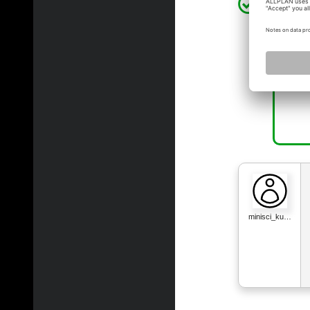
ne
minisci_ku…