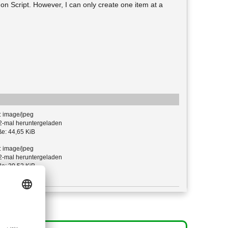
hon Script. However, I can only create one item at a
: image/jpeg
-mal heruntergeladen
e: 44,65 KiB
: image/jpeg
-mal heruntergeladen
e: 30,52 KiB