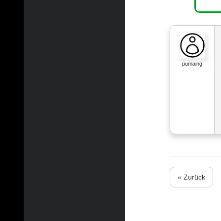
pumaing
« Zurück