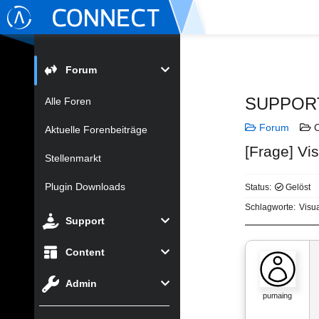
Forum
SUPPOR
Alle Foren
Forum
C
Aktuelle Forenbeiträge
[Frage] Vi
Stellenmarkt
Plugin Downloads
Status:
Gelöst
Schlagworte:
Visua
Support
Content
Admin
pumaing