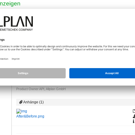
nzeigen
30.10.2020 - 09:42
*
[Lösung]
Hallo Marco,
ng
Wenn du das PythonPart-Objekt mit der Funktion "Makro auflös
Allplan Objekte. Welche Objekte(3D-Körper) erhaltest du nach
Skript erzeugt worden sind. 3D-Körper kann einfach in eine
Nur nach der Auflösung des PythonParts können die Objekte 
VG
Xinling
Product Owner API, Allplan GmbH
Anhänge (1)
After&Before.png