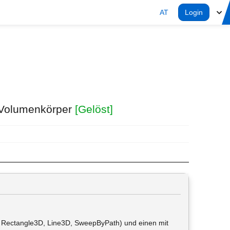
AT
Login
e Volumenkörper
[Gelöst]
es: Rectangle3D, Line3D, SweepByPath) und einen mit