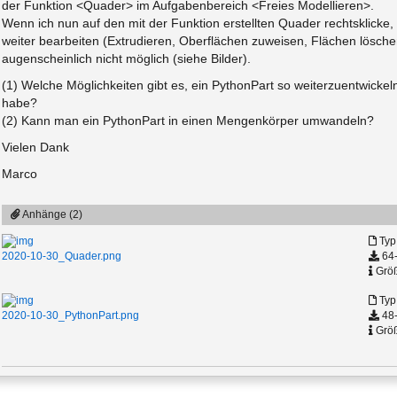
der Funktion <Quader> im Aufgabenbereich <Freies Modellieren>.
Wenn ich nun auf den mit der Funktion erstellten Quader rechtsklicke,
weiter bearbeiten (Extrudieren, Oberflächen zuweisen, Flächen lösche
augenscheinlich nicht möglich (siehe Bilder).
(1) Welche Möglichkeiten gibt es, ein PythonPart so weiterzuentwickel
habe?
(2) Kann man ein PythonPart in einen Mengenkörper umwandeln?
Vielen Dank
Marco
Anhänge (2)
Typ
64-
2020-10-30_Quader.png
Größ
Typ
48-
2020-10-30_PythonPart.png
Größ