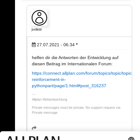
jvelletti
27.07.2021 - 06:34
*
helfen dir die Antworten der Entwicklung auf
diesen Beitrag im Internationalen Forum:
https://connect.allplan.com/forum/topics/topic/topics/py
reinforcement-in-
pythonpart/page/1.html#post_316237
Allplan Webentwicklung
Private messages must be private. No support request via
Private message.