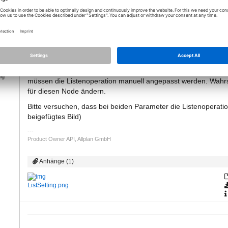
nzeigen
16.06.2021 - 07:13
[Lösung]
Der Node ist nicht falsch verwendet. Es liegt daran, dass der 
ng
müssen die Listenoperation manuell angepasst werden. Wahrsch
für diesen Node ändern.
Bitte versuchen, dass bei beiden Parameter die Listenoperation
beigefügtes Bild)
Product Owner API, Allplan GmbH
Anhänge (1)
ListSetting.png