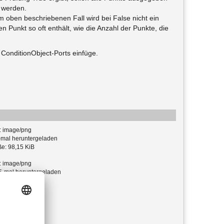
n werden.
 oben beschriebenen Fall wird bei False nicht ein
n Punkt so oft enthält, wie die Anzahl der Punkte, die
e ConditionObject-Ports einfüge.
: image/png
mal heruntergeladen
e: 98,15 KiB
: image/png
-mal heruntergeladen
e: 66,18 KiB
 application/zip
e: 2,18 KiB