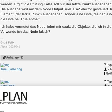
werden. Ergibt die Prüfung False soll nur der letzte Punkt ausgegebe
Die Ausgabe wird mit dem Node OutputTrueFalseSelector gesteuert. Im
Element (der letzte Punkt) ausgegeben, sonder eine Liste, die den eine
die Liste bei True enthält.
Ich habe vermutet das Node liefert mir exakt die Objekte, die ich in di
Verwende ich das Node falsch?
Gruß Felix
Allplan 2024-0-1
Anhänge (3)
Typ
71-
True_False.png
Größ
Typ
105
Script.PNG
Größ
OutputTrueFalseSelector_03.zip
Typ:
2775-mal heruntergeladen
Größ