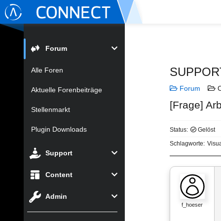
Forum
SUPPOR
Alle Foren
Forum
C
Aktuelle Forenbeiträge
[Frage] Ar
Stellenmarkt
Plugin Downloads
Status:
Gelöst
Schlagworte:
Visua
Support
Content
Admin
f_hoeser