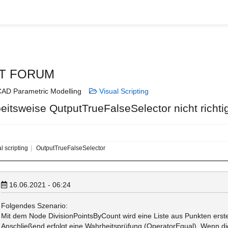
T FORUM
AD Parametric Modelling
Visual Scripting
beitsweise QutputTrueFalseSelector nicht richt
l scripting
OutputTrueFalseSelector
16.06.2021 - 06:24
Folgendes Szenario:
Mit dem Node DivisionPointsByCount wird eine Liste aus Punkten erstel
Anschließend erfolgt eine Wahrheitsprüfung (OperatorEqual). Wenn di