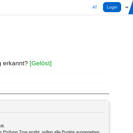
AT
Login
ig erkannt?
[Gelöst]
lt.
e Prüfung True ergibt, sollen alle Punkte ausgegeben