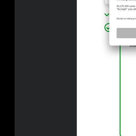
Lösung a
xinli