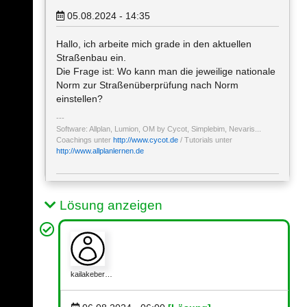
05.08.2024 - 14:35
Hallo, ich arbeite mich grade in den aktuellen
Straßenbau ein.
Die Frage ist: Wo kann man die jeweilige nationale
Norm zur Straßenüberprüfung nach Norm
einstellen?
Software: Allplan, Lumion, OM by Cycot, Simplebim, Nevaris...
Coachings unter
http://www.cycot.de
/ Tutorials unter
http://www.allplanlernen.de
Lösung anzeigen
kailakeber…