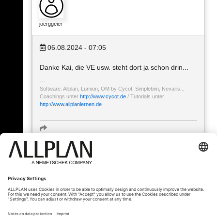
joerggeier
06.08.2024 - 07:05
Danke Kai, die VE usw. steht dort ja schon drin...
Software: Allplan, Lumion, OM by Cycot, Simplebim, Nevaris...
Coachings unter
http://www.cycot.de
/ Tutorials unter
http://www.allplanlernen.de
« Zurück