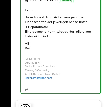
06.08.2024 - 06:00
[Lösung]
Hi Jörg,
diese findest du im Achsmanager in den
Eigenschaften der jeweiligen Achse unter
"Prüfparameter".
Eine deutsche Norm wirst du dort allerdings
leider nicht finden...
VG
Kai
Kai Lakeberg
Dipl.-Ing.(FH)
Senior Product Consultant
Training & Consulting
ALLPLAN Deutschland GmbH
klakeberg
@
allplan.com