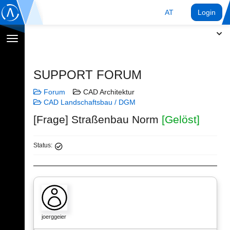
AT
Login
Navigation
umschalten
SUPPORT FORUM
Forum
CAD Architektur
CAD Landschaftsbau / DGM
[Frage] Straßenbau Norm
[Gelöst]
Status:
joerggeier