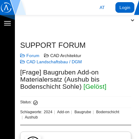
AT
Login
Navigation
umschalten
SUPPORT FORUM
Forum
CAD Architektur
CAD Landschaftsbau / DGM
[Frage] Baugruben Add-on
Materialersatz (Aushub bis
Bodenschicht Sohle)
[Gelöst]
Status:
Schlagworte:
2024
Add-on
Baugrube
Bodenschicht
Aushub