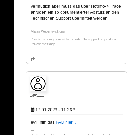
vermutlich aber muss das über HotInfo-> Trace
anfügen ein so dokumentierter Absturz an den
Technischen Support übermittelt werden.
Allplan Webentwicklung
Private messages must be private. No support request via
Private message.
_qaf____
17.01.2023 - 11:26
*
evtl. hilft das
FAQ hier...