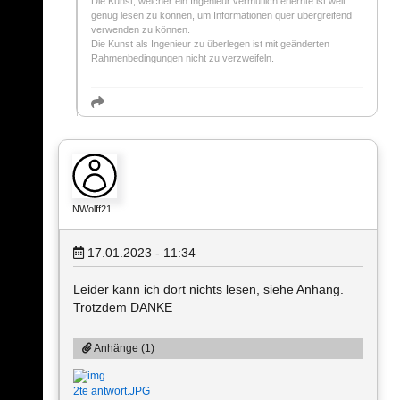
Die Kunst, welcher ein Ingenieur vermutlich erlernte ist weit
genug lesen zu können, um Informationen quer übergreifend
verwenden zu können.
Die Kunst als Ingenieur zu überlegen ist mit geänderten
Rahmenbedingungen nicht zu verzweifeln.
NWolff21
17.01.2023 - 11:34
Leider kann ich dort nichts lesen, siehe Anhang.
Trotzdem DANKE
Anhänge (1)
2te antwort.JPG