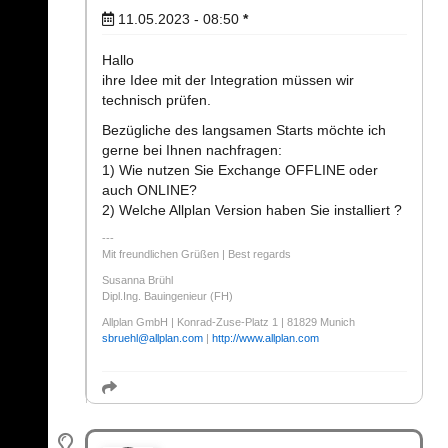
11.05.2023 - 08:50
*
Hallo
ihre Idee mit der Integration müssen wir
technisch prüfen.
Bezügliche des langsamen Starts möchte ich
gerne bei Ihnen nachfragen:
1) Wie nutzen Sie Exchange OFFLINE oder
auch ONLINE?
2) Welche Allplan Version haben Sie installiert ?
Mit freundlichen Grüßen | Best regards
Susanna Brühl
Dipl.Ing. Bauingenieur (FH)
Allplan GmbH | Konrad-Zuse-Platz 1 | 81829 Munich
sbruehl
@
allplan.com
|
http://www.allplan.com