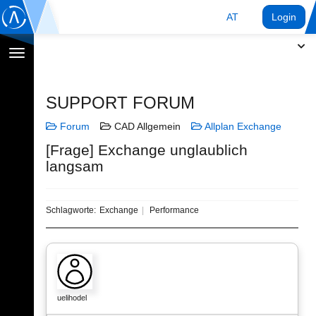
AT
Login
Navigation
umschalten
SUPPORT FORUM
Forum
CAD Allgemein
Allplan Exchange
[Frage] Exchange unglaublich
langsam
Schlagworte:
Exchange
Performance
uelihodel