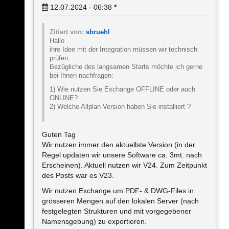
12.07.2024 - 06:38
*
Zitiert von:
sbruehl
Hallo
ihre Idee mit der Integration müssen wir technisch
prüfen.
Bezügliche des langsamen Starts möchte ich gerne
bei Ihnen nachfragen:
1) Wie nutzen Sie Exchange OFFLINE oder auch
ONLINE?
2) Welche Allplan Version haben Sie installiert ?
Guten Tag
Wir nutzen immer den aktuellste Version (in der
Regel updaten wir unsere Software ca. 3mt. nach
Erscheinen). Aktuell nutzen wir V24. Zum Zeitpunkt
des Posts war es V23.
Wir nutzen Exchange um PDF- & DWG-Files in
grösseren Mengen auf den lokalen Server (nach
festgelegten Strukturen und mit vorgegebener
Namensgebung) zu exportieren.