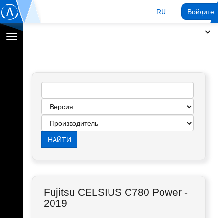
RU
Войдите 
Переключение
навигации
Fujitsu CELSIUS C780 Power -
2019