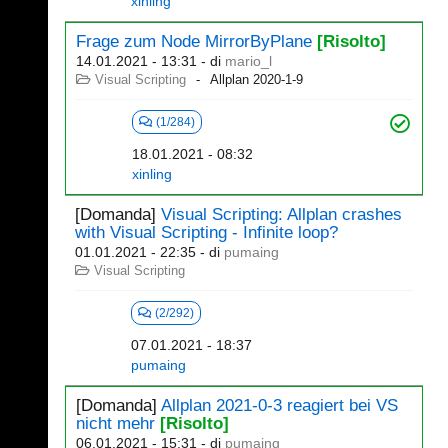
xinling
Frage zum Node MirrorByPlane
[Risolto]
14.01.2021 - 13:31
- di
mario_l
Visual Scripting
Allplan 2020-1-9
(1/284)
18.01.2021 - 08:32
xinling
[Domanda]
Visual Scripting: Allplan crashes
with Visual Scripting - Infinite loop?
01.01.2021 - 22:35
- di
pumaing
Visual Scripting
(2/292)
07.01.2021 - 18:37
pumaing
[Domanda]
Allplan 2021-0-3 reagiert bei VS
nicht mehr
[Risolto]
06.01.2021 - 15:31
- di
pumaing