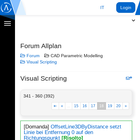
IT
Login
Toggle
navigation
Forum Allplan
Forum
CAD Parametric Modelling
Visual Scripting
Visual Scripting
341 - 360 (392)
⇤
«
...
15
16
17
18
19
20
»
[Domanda]
OffsetLine3DByDistance setzt
Linie bei Entfernung 0 auf den
Richtungspunkt
[Risolto]