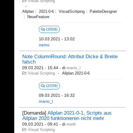
Visual Scripting
Allplan
2021-0-6
VisualScritping
PaletteDesigner
NeueFeature
(3/508)
10.03.2021 - 13:02
nemo
Note ColumnRound: Attribut Dicke & Breite
falsch
09.03.2021 - 15:44
- di
mario_l
Visual Scripting
Allplan 2021-0-6
(2/258)
09.03.2021 - 16:32
mario_l
[Domanda]
Allplan 2021-0-1, Scripts aus
Allplan 2020 funktionieren nicht mehr
09.03.2021 - 09:41
- di
meth
Visual Scripting