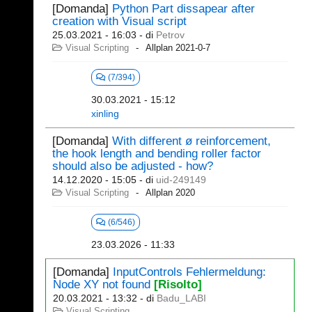
[Domanda]
Python Part dissapear after
creation with Visual script
25.03.2021 - 16:03
- di
Petrov
Visual Scripting
Allplan 2021-0-7
(7/394)
30.03.2021 - 15:12
xinling
[Domanda]
With different ø reinforcement,
the hook length and bending roller factor
should also be adjusted - how?
14.12.2020 - 15:05
- di
uid-249149
Visual Scripting
Allplan 2020
(6/546)
23.03.2026 - 11:33
[Domanda]
InputControls Fehlermeldung:
Node XY not found
[Risolto]
20.03.2021 - 13:32
- di
Badu_LABI
Visual Scripting