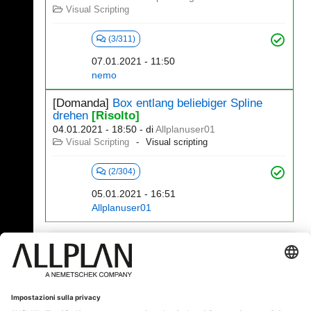
Visual Scripting
(3/311)
07.01.2021 - 11:50
nemo
[Domanda]
Box entlang beliebiger Spline
drehen
[Risolto]
04.01.2021 - 18:50
- di
Allplanuser01
Visual Scripting
Visual scripting
(2/304)
05.01.2021 - 16:51
Allplanuser01
341 - 360 (392)
⇤
«
...
15
16
17
18
19
20
»