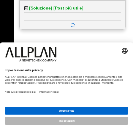
[Soluzione]
[Post più utile]
« Indietro
© ALLPLAN Italia S.r.l.
ALLPLAN è una società del
Gruppo
Nemetschek