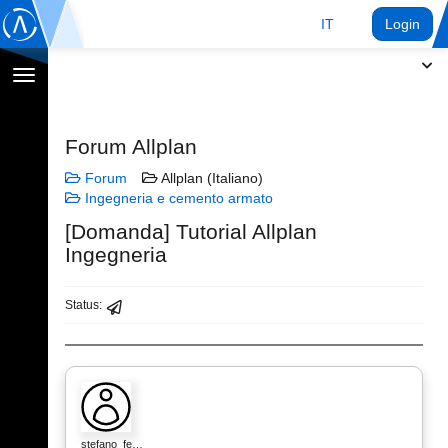
IT
Login
Toggle
navigation
Forum Allplan
Forum
Allplan (Italiano)
Ingegneria e cemento armato
[Domanda] Tutorial Allplan
Ingegneria
Status:
stefano_fe…