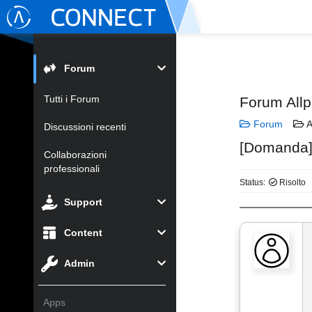
Forum
Tutti i Forum
Forum Allp
Forum
A
Discussioni recenti
[Domanda] 
Collaborazioni
professionali
Status:
Risolto
Support
Content
Admin
Apps