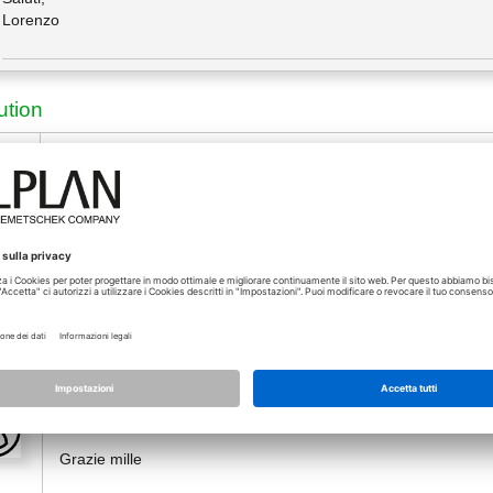
Lorenzo
ution
24.04.2022 - 16:08
*
Per le richieste su VS - è disponibile un apposito forum interna
imo
https://connect.allplan.com/forum/topics/visual-scripting.html
Freedom means the opportunity to be what we never thought we would be
26.04.2022 - 05:59
*
[Soluzione]
Grazie mille