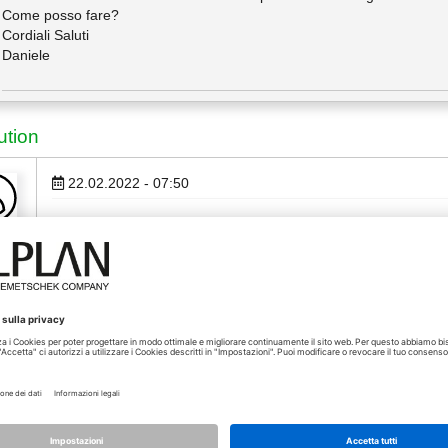
Come posso fare?
Cordiali Saluti
Daniele
ution
22.02.2022 - 07:50
A me invece interessa capire come fare ad inserire l'armatura lo
magn…
Grazie mille
23.02.2022 - 08:38
[Soluzione]
Buongiorno, le armature a spirale vengono create con il coman
_rom…
"armatura a spirale"; le barre longitudinali dei pali le realizzo
(ovviamente con l'ausilio di una sezione verticale dl palo) che