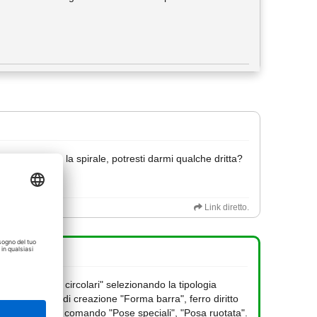
ngitudinale e la spirale, potresti darmi qualche dritta?
Link diretto.
do "armature circolari" selezionando la tipologia
 con il comando di creazione "Forma barra", ferro diritto
 poi poso con il comando "Pose speciali", "Posa ruotata".