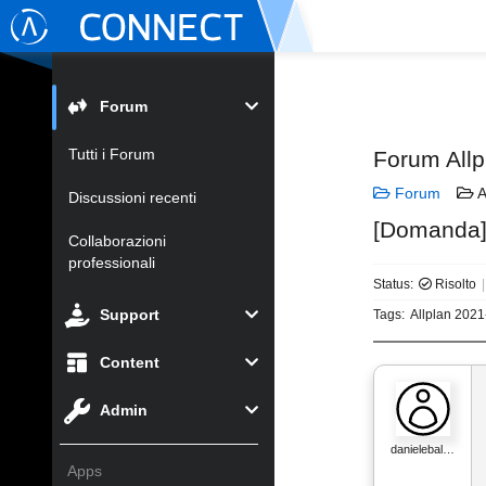
Forum
Tutti i Forum
Forum Allp
Forum
A
Discussioni recenti
[Domanda] 
Collaborazioni
professionali
Status:
Risolto
Support
Tags:
Allplan 2021
Content
Admin
danielebal…
Apps