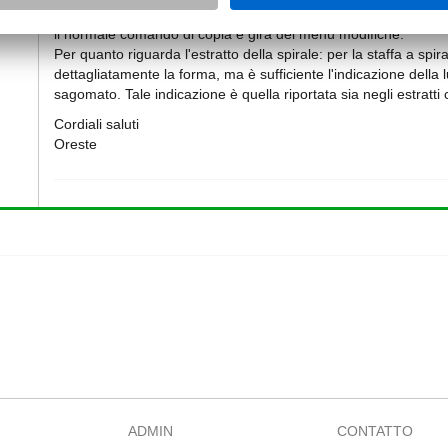
Un altro metodo di posa è quello di posare la barra come punto
il normale comando di copia e gira del menù modifiche.
Per quanto riguarda l'estratto della spirale: per la staffa a spi
dettagliatamente la forma, ma è sufficiente l'indicazione della
sagomato. Tale indicazione è quella riportata sia negli estratti
Cordiali saluti
Oreste
ADMIN
CONTATTO