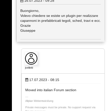
16.07.2023 - 09:28
Buongiorno,
Volevo chiedere se esiste un plugin per realizzare
capannoni in prefabbricati tegoli, sched, travi e ecc.
Grazie
Giuseppe
jvelletti
17.07.2023 - 08:15
Moved into italian Forum section
Allplan Webentwicklung
Private messages must be private. No support request via