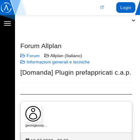
IT
Login
Toggle
navigation
Forum Allplan
Forum
Allplan (Italiano)
Informazioni generali e tecniche
[Domanda] Plugin prefappricati c.a.p.
geomgiusep…