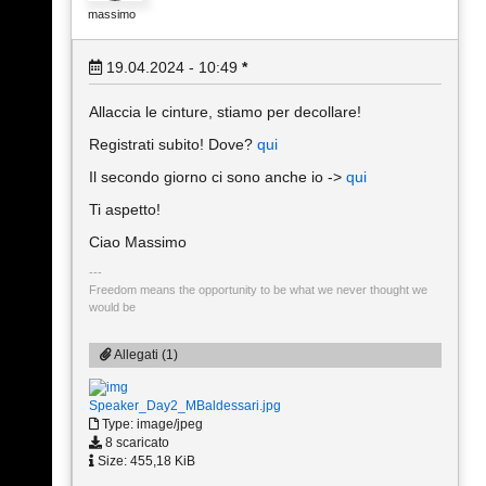
massimo
19.04.2024 - 10:49
*
Allaccia le cinture, stiamo per decollare!
Registrati subito! Dove?
qui
Il secondo giorno ci sono anche io ->
qui
Ti aspetto!
Ciao Massimo
Freedom means the opportunity to be what we never thought we
would be
Allegati (1)
Speaker_Day2_MBaldessari.jpg
Type: image/jpeg
8 scaricato
Size: 455,18 KiB