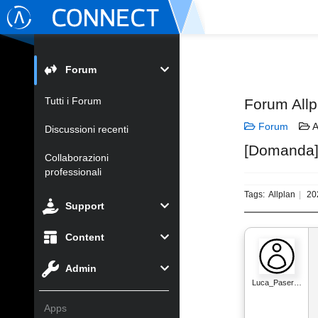
Forum
Tutti i Forum
Forum Allp
Forum
A
Discussioni recenti
[Domanda] 
Collaborazioni
professionali
Tags:
Allplan
20
Support
Content
Admin
Luca_Paser…
Apps