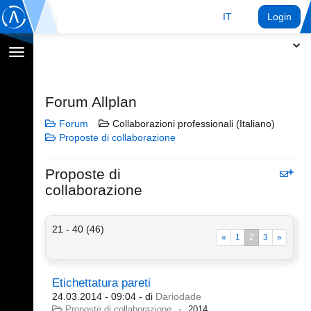
IT
Login
Toggle
navigation
Forum Allplan
Forum
Collaborazioni professionali (Italiano)
Proposte di collaborazione
Proposte di
collaborazione
21 - 40 (46)
«
1
2
3
»
Etichettatura pareti
24.03.2014 - 09:04
- di
Dariodade
Proposte di collaborazione
2014