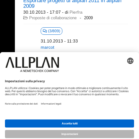
Esportare progetti di allplan 2011 in allplan
2009
30.10.2013 - 17:07
- di
Pierfra
Proposte di collaborazione
2009
(3/809)
31.10.2013 - 11:33
marcot
21 - 40 (46)
«
1
2
3
»
© ALLPLAN Italia S.r.l.
ALLPLAN è una società del
Gruppo
Nemetschek