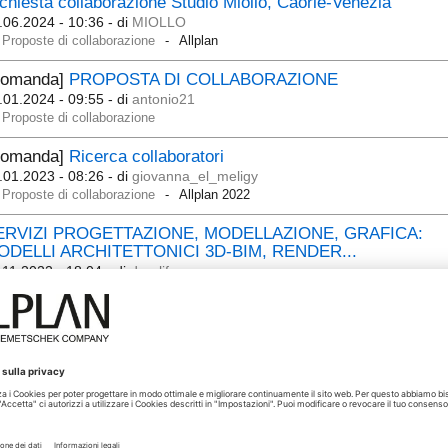
chiesta collaborazione Studio Miollo, Caorle-Venezia
.06.2024 - 10:36
- di
MIOLLO
Proposte di collaborazione
Allplan
Domanda]
PROPOSTA DI COLLABORAZIONE
.01.2024 - 09:55
- di
antonio21
Proposte di collaborazione
Domanda]
Ricerca collaboratori
.01.2023 - 08:26
- di
giovanna_el_meligy
Proposte di collaborazione
Allplan 2022
ERVIZI PROGETTAZIONE, MODELLAZIONE, GRAFICA:
ODELLI ARCHITETTONICI 3D-BIM, RENDER...
.11.2022 - 18:04
- di
dearlife
Proposte di collaborazione
lievi laser scanner e restituzione allplan liguria di ponente
.01.2022 - 16:32
- di
madmax
Proposte di collaborazione
udio di architettura cerca collaboratore con esperienza Allpl
.10.2021 - 07:27
- di
MIOLLO
Proposte di collaborazione