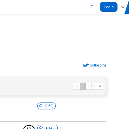
IT
Login
Sottoscrivi
«
1
2
3
»
(0/59)
(1/142)