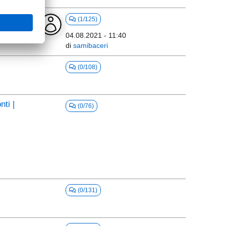
(1/125)
04.08.2021 - 11:40
di
samibaceri
(0/108)
nti |
(0/76)
(0/131)