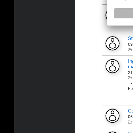
Ce
07
St
09
In
m
21
Po
Co
06