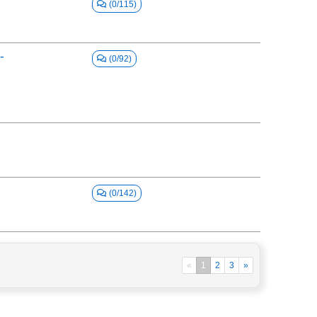
(0/115)
-
(0/92)
(0/142)
«
1
2
3
»