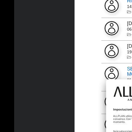
Ri
14
[
06
[
19
S
M
11
ri
27
St
14