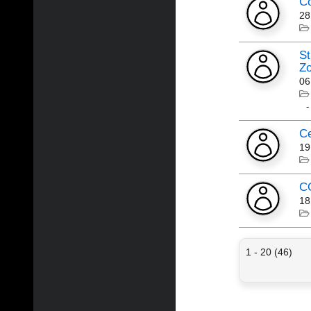
Co
28
St
Zo
06
Ce
19
C
18
1 - 20 (46)