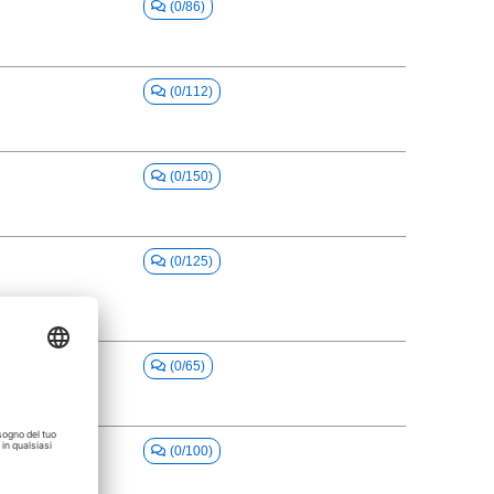
(0/86)
(0/112)
(0/150)
(0/125)
(0/65)
an
(0/100)