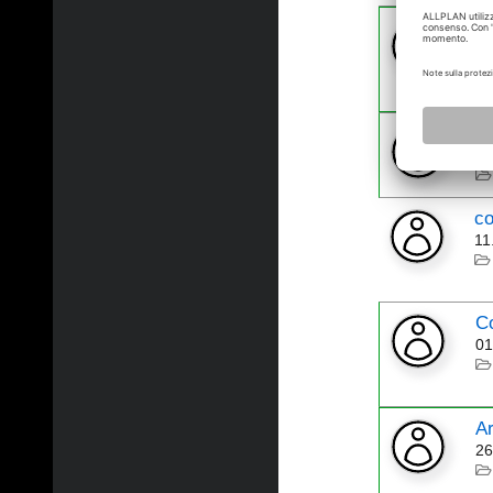
pr
23
in
29
co
11
C
01
Ar
26