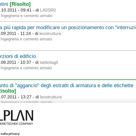
tini
[Risolto]
.10.2011 - 09:41
- di
LA0SR0
Ingegneria e cemento armato
a più rapida per modificare un posizionamento con "interruzi
.09.2011 - 11:24
- di
leostrutture
Ingegneria e cemento armato
rzioni di edificio
.08.2011 - 10:37
- di
taldeitagli
Ingegneria e cemento armato
nto di "aggancio" degli estratti di armatura e delle etichette
isolto]
.07.2011 - 13:27
- di
leostrutture
Ingegneria e cemento armato
ISTE ASSOCIATIVE
.07.2011 - 09:54
- di
taldeitagli
Ingegneria e cemento armato