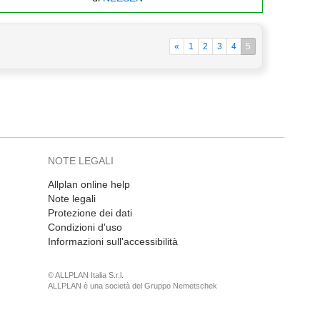
«
1
2
3
4
5
NOTE LEGALI
Allplan online help
Note legali
Protezione dei dati
Condizioni d'uso
Informazioni sull'accessibilità
© ALLPLAN Italia S.r.l.
ALLPLAN è una società del
Gruppo Nemetschek