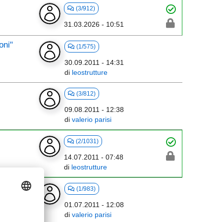
(3/912)
31.03.2026 - 10:51
oni"
(1/575)
30.09.2011 - 14:31
di
leostrutture
(3/812)
09.08.2011 - 12:38
di
valerio parisi
(2/1031)
14.07.2011 - 07:48
di
leostrutture
(1/983)
01.07.2011 - 12:08
di
valerio parisi