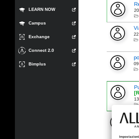
Re
LEARN NOW
20
Campus
Vi
22
Exchange
Connect 2.0
po
09
Bimplus
Pu
[R
13
V
01