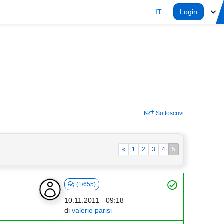
IT
Login
Sottoscrivi
«
1
2
3
4
5
(1/655)
10.11.2011 - 09:18
di
valerio parisi