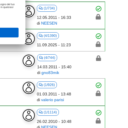
(1/734)
12.05.2011 - 16:33
di
NEESEN
(4/1390)
11.09.2025 - 11:23
(4/744)
14.03.2011 - 15:40
di
gno83mik
(1/926)
01.03.2011 - 13:48
di
valerio parisi
(1/1114)
26.02.2010 - 10:48
di
NEESEN