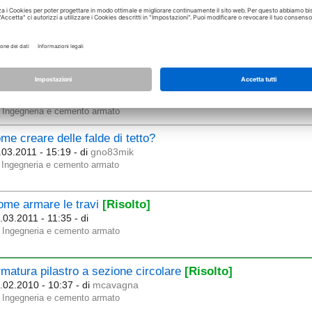
oblema armatura pilastri
[Risolto]
.03.2011 - 10:53
- di
Ingegneria e cemento armato
clinare una parete
[Risolto]
.03.2011 - 15:06
- di
gno83mik
Ingegneria e cemento armato
me creare delle falde di tetto?
.03.2011 - 15:19
- di
gno83mik
Ingegneria e cemento armato
ome armare le travi
[Risolto]
.03.2011 - 11:35
- di
Ingegneria e cemento armato
matura pilastro a sezione circolare
[Risolto]
.02.2010 - 10:37
- di
mcavagna
Ingegneria e cemento armato