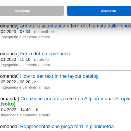
.08.2023 - 11:31
- di
stefano_ferrario
Ingegneria e cemento armato
Domanda]
armatura automatica e ferri di chiamata dalle fonda
.04.2023 - 07:34
- di
lucalberto
Ingegneria e cemento armato
Domanda]
Ferro dritto come punto.
.01.2023 - 18:10
- di
alb76
Ingegneria e cemento armato
Domanda]
How to set text in the layout catalog
.05.2022 - 06:26
- di
Ingegneria e cemento armato
Domanda]
Creazione armatura rete con Allplan Visual Scripti
isolto]
.04.2022 - 14:40
- di
Ingegneria e cemento armato
Domanda]
Rappresentazione piega ferri in planimetria