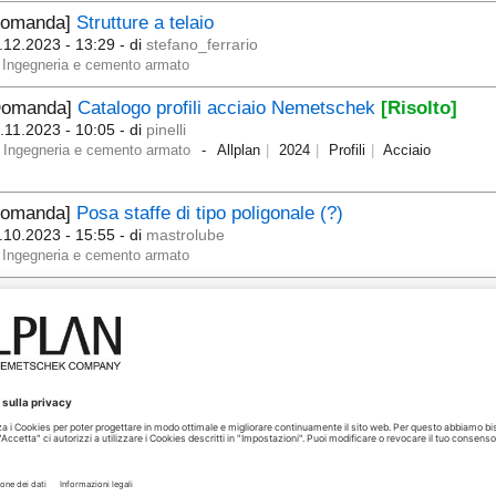
Domanda]
Strutture a telaio
.12.2023 - 13:29
- di
stefano_ferrario
Ingegneria e cemento armato
Domanda]
Catalogo profili acciaio Nemetschek
[Risolto]
.11.2023 - 10:05
- di
pinelli
Ingegneria e cemento armato
Allplan
2024
Profili
Acciaio
Domanda]
Posa staffe di tipo poligonale (?)
.10.2023 - 15:55
- di
mastrolube
Ingegneria e cemento armato
Domanda]
Arrotondare i ferri al cm
.10.2023 - 15:25
- di
mastrolube
Ingegneria e cemento armato
Domanda]
Creare gruppi o macro di armatura
.01.2022 - 10:10
- di
daniele_abramo_pinto
Ingegneria e cemento armato
Allplan 2022
Domanda]
Tutorial Allplan Ingegneria