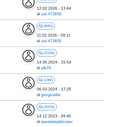
12.02.2026 - 13:44
di
uid-473835
(9/95)
11.02.2026 - 09:11
di
uid-473835
(2/146)
14.06.2024 - 15:54
di
alb76
(1/84)
06.03.2024 - 17:25
di
giorgioaltin
(4/230)
14.12.2023 - 09:45
di
danielebaldicober