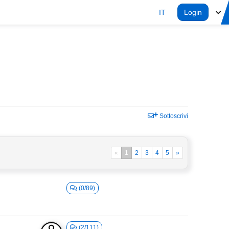
IT
Login
Sottoscrivi
«
1
2
3
4
5
»
(0/89)
(2/111)