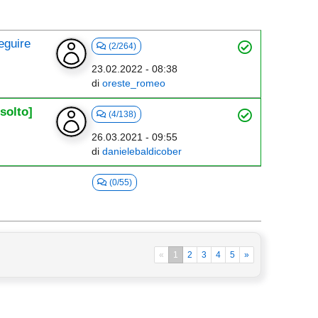
eguire
(2/264)
23.02.2022 - 08:38
di
oreste_romeo
isolto]
(4/138)
26.03.2021 - 09:55
di
danielebaldicober
(0/55)
«
1
2
3
4
5
»