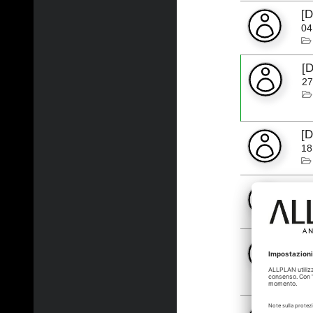
[
04
[
27
[
18
[
18
[
27
[