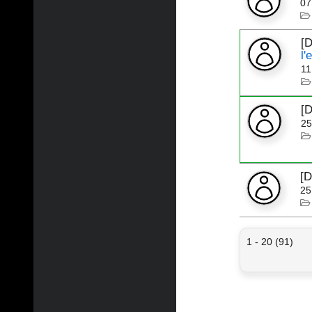
07
[
l'
11
[
25
[
25
1 - 20 (91)