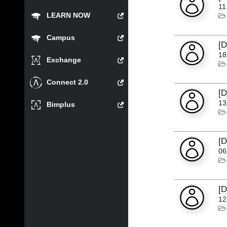
11
LEARN NOW
Campus
[
18
Exchange
Connect 2.0
[
13
Bimplus
[
06
[
12