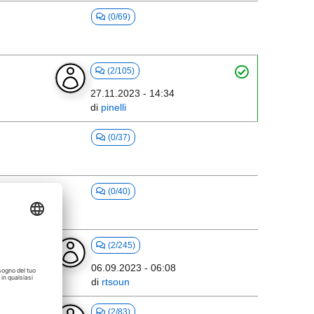
(0/69)
(2/105)
27.11.2023 - 14:34
di
pinelli
(0/37)
(0/40)
(2/245)
06.09.2023 - 06:08
di
rtsoun
(2/83)