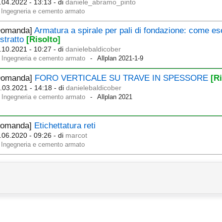
.04.2022 - 13:13
- di
daniele_abramo_pinto
Ingegneria e cemento armato
Domanda]
Armatura a spirale per pali di fondazione: come es
estratto
[Risolto]
.10.2021 - 10:27
- di
danielebaldicober
Ingegneria e cemento armato
Allplan 2021-1-9
Domanda]
FORO VERTICALE SU TRAVE IN SPESSORE
[R
.03.2021 - 14:18
- di
danielebaldicober
Ingegneria e cemento armato
Allplan 2021
Domanda]
Etichettatura reti
.06.2020 - 09:26
- di
marcot
Ingegneria e cemento armato