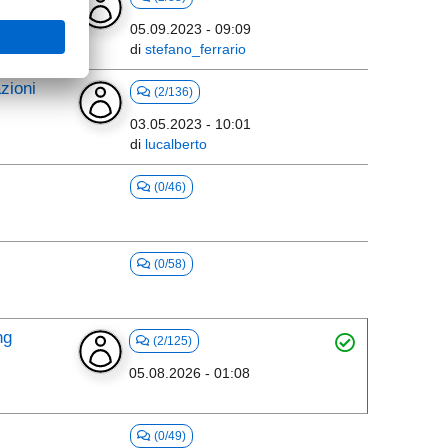
05.09.2023 - 09:09
di
stefano_ferrario
zioni
(2/136)
03.05.2023 - 10:01
di
lucalberto
(0/46)
(0/58)
ng
(2/125)
05.08.2026 - 01:08
(0/49)