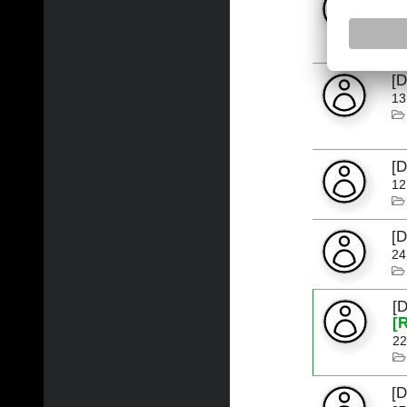
31
[
13
[
12
[
24
[
[R
22
[