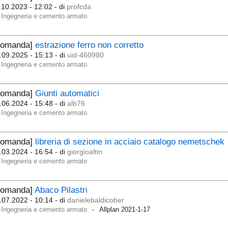
.10.2023 - 12:02
- di
profcda
Ingegneria e cemento armato
Domanda]
estrazione ferro non corretto
.09.2025 - 15:13
- di
uid-460980
Ingegneria e cemento armato
Domanda]
Giunti automatici
.06.2024 - 15:48
- di
alb76
Ingegneria e cemento armato
Domanda]
libreria di sezione in acciaio catalogo nemetschek
.03.2024 - 16:54
- di
giorgioaltin
Ingegneria e cemento armato
Domanda]
Abaco Pilastri
.07.2022 - 10:14
- di
danielebaldicober
Ingegneria e cemento armato
Allplan 2021-1-17