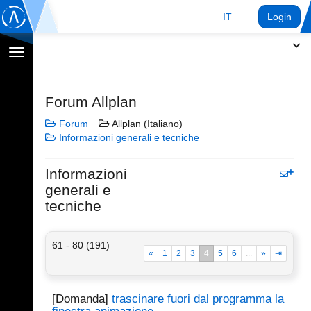
IT
Login
Toggle
navigation
Forum Allplan
Forum
Allplan (Italiano)
Informazioni generali e tecniche
Informazioni
generali e
tecniche
61 - 80 (191)
«
1
2
3
4
5
6
...
»
⇥
[Domanda]
trascinare fuori dal programma la