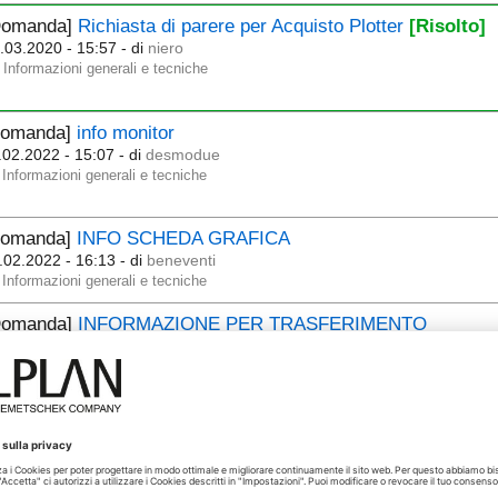
Domanda]
Richiasta di parere per Acquisto Plotter
[Risolto]
.03.2020 - 15:57
- di
niero
Informazioni generali e tecniche
Domanda]
info monitor
.02.2022 - 15:07
- di
desmodue
Informazioni generali e tecniche
Domanda]
INFO SCHEDA GRAFICA
.02.2022 - 16:13
- di
beneventi
Informazioni generali e tecniche
Domanda]
INFORMAZIONE PER TRASFERIMENTO
MPOSTAZIONI DI ALLPLAN
[Risolto]
.11.2021 - 07:57
- di
geodf
Informazioni generali e tecniche
RORE CRASH ALL'AVVIO default font is not available if fo
04
.08.2021 - 15:15
- di
alizone
Informazioni generali e tecniche