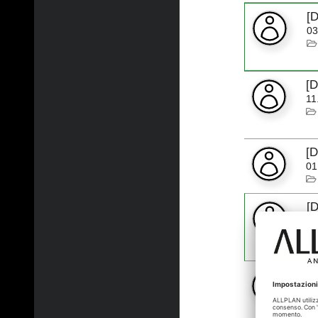
[
03
[
11
[
01
[
I
17
ER
1
09