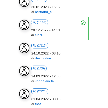
30.01.2023 - 16:02
di
bertrand_c
(4/103)
20.12.2022 - 14:31
di
alb76
(2/116)
24.10.2022 - 08:10
di
desmodue
(1/69)
24.09.2022 - 12:55
di
JohnKlein94
(2/126)
01.04.2022 - 03:15
di
fnaf