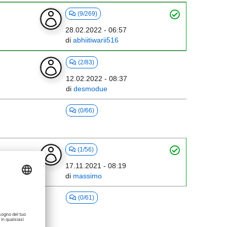
(9/269)
28.02.2022 - 06:57
di
abhiitiwarii516
(2/83)
12.02.2022 - 08:37
di
desmodue
(0/66)
(1/56)
17.11.2021 - 08:19
di
massimo
nt.cpp
(0/61)