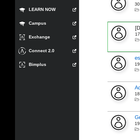
30
LEARN NOW
Campus
[
17
Exchange
Connect 2.0
es
19
Bimplus
Ad
18
Ge
19