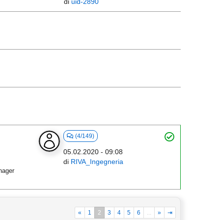
di
uid-2890
(4/149)
05.02.2020 - 09:08
di
RIVA_Ingegneria
nager
«
1
2
3
4
5
6
...
»
⇥