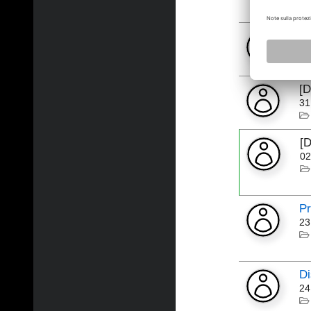
[
11
[
31
[
02
Pr
23
Di
24