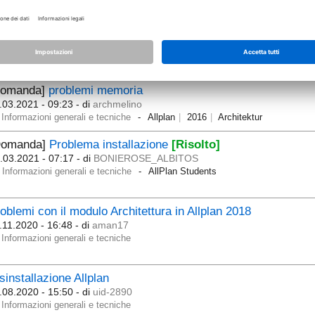
Default
Font
Isnot
Available
Iffont.cpp
104
Domanda]
Codice per AE Architecture con licenza studenti
.05.2021 - 11:39
- di
oscar_lucantoni
Informazioni generali e tecniche
Domanda]
problemi memoria
.03.2021 - 09:23
- di
archmelino
Informazioni generali e tecniche
Allplan
2016
Architektur
Domanda]
Problema installazione
[Risolto]
.03.2021 - 07:17
- di
BONIEROSE_ALBITOS
Informazioni generali e tecniche
AllPlan Students
oblemi con il modulo Architettura in Allplan 2018
.11.2020 - 16:48
- di
aman17
Informazioni generali e tecniche
sinstallazione Allplan
.08.2020 - 15:50
- di
uid-2890
Informazioni generali e tecniche