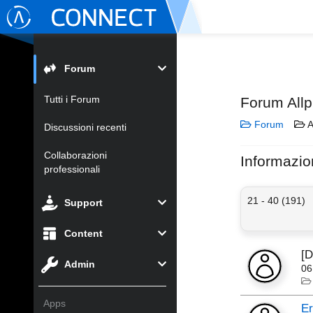
Forum
Tutti i Forum
Forum Allp
Forum
A
Discussioni recenti
Collaborazioni
Informazio
professionali
21 - 40 (191)
Support
Content
[
Admin
06
Apps
Er