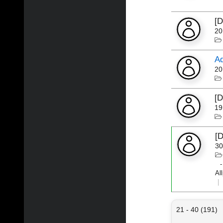
[
20
Ad
20
[
19
[
30
Al
21 - 40 (191)