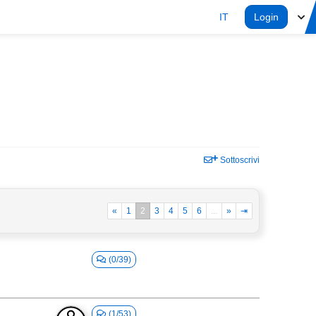
IT
Login
Sottoscrivi
«
1
2
3
4
5
6
...
»
⇥
(0/39)
(1/53)