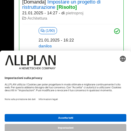
[Domanda]
Impostare un progetto di
ristrutturazione
[Risolto]
21.01.2025 - 14:27
- di
pietroproj
Architettura
(1/90)
21.01.2025 - 16:22
danilos
21 - 40 (1304)
«
1
2
3
4
5
6
...
»
⇥
© ALLPLAN Italia S.r.l.
ALLPLAN è una società del
Gruppo
Nemetschek