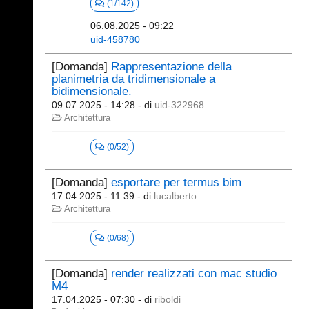
(1/142)
06.08.2025 - 09:22
uid-458780
[Domanda]
Rappresentazione della
planimetria da tridimensionale a
bidimensionale.
09.07.2025 - 14:28
- di
uid-322968
Architettura
(0/52)
[Domanda]
esportare per termus bim
17.04.2025 - 11:39
- di
lucalberto
Architettura
(0/68)
[Domanda]
render realizzati con mac studio
M4
17.04.2025 - 07:30
- di
riboldi