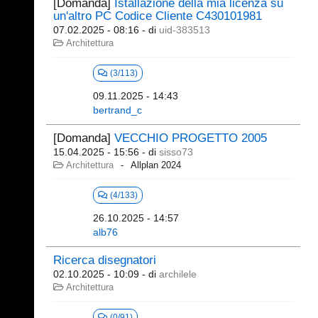
[Domanda]
Istallazione della mia licenza su
un'altro PC Codice Cliente C430101981
07.02.2025 - 08:16
- di
uid-383513
Architettura
(3/113)
09.11.2025 - 14:43
bertrand_c
[Domanda]
VECCHIO PROGETTO 2005
15.04.2025 - 15:56
- di
sisso73
Architettura
Allplan 2024
(4/133)
26.10.2025 - 14:57
alb76
Ricerca disegnatori
02.10.2025 - 10:09
- di
archilele
Architettura
(0/91)