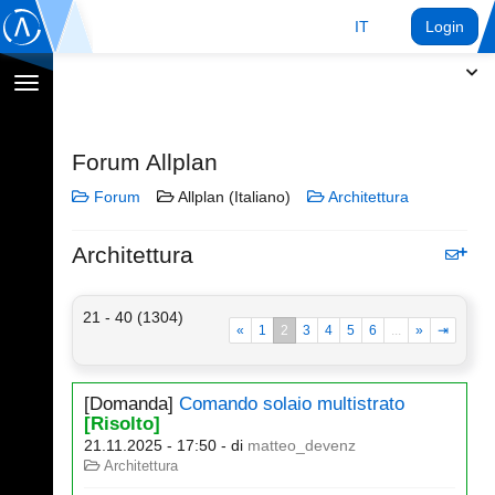
IT
Login
Toggle
navigation
Forum Allplan
Forum
Allplan (Italiano)
Architettura
Architettura
21 - 40 (1304)
«
1
2
3
4
5
6
...
»
⇥
[Domanda]
Comando solaio multistrato
[Risolto]
21.11.2025 - 17:50
- di
matteo_devenz
Architettura