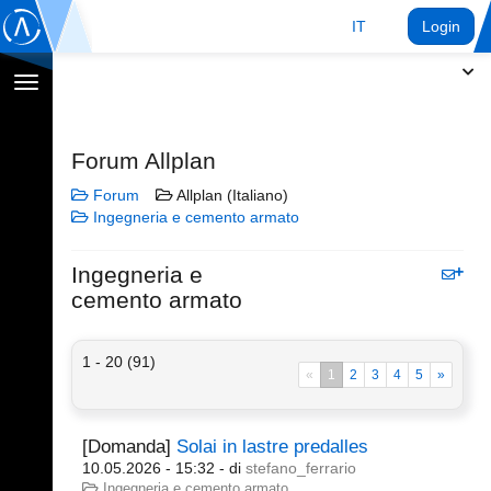
IT
Login
Toggle
navigation
Forum Allplan
Forum
Allplan (Italiano)
Ingegneria e cemento armato
Ingegneria e
cemento armato
1 - 20 (91)
«
1
2
3
4
5
»
[Domanda]
Solai in lastre predalles
10.05.2026 - 15:32
- di
stefano_ferrario
Ingegneria e cemento armato