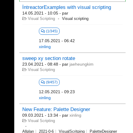
İntreactorExamples with visual scripting
14.05.2021 - 10:05
- par
Visual Scripting
Visual scripting
(1/345)
17.05.2021 - 06:42
xinling
sweep xy section rotate
23.04.2021 - 08:48
- par
jaeheungkim
Visual Scripting
(9/457)
12.05.2021 - 09:23
xinling
New Feature: Palette Designer
09.03.2021 - 13:34
- par
xinling
Visual Scripting
Allplan
2021-0-6
VisualScritping
PaletteDesigner