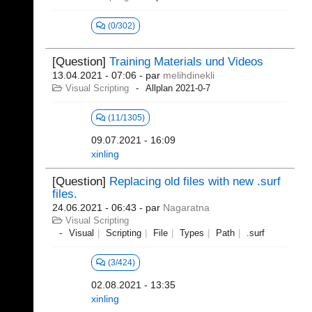
(0/302)
[Question]
Training Materials und Videos
13.04.2021 - 07:06
- par
melihdinekli
Visual Scripting
Allplan 2021-0-7
(11/1305)
09.07.2021 - 16:09
xinling
[Question]
Replacing old files with new .surf
files.
24.06.2021 - 06:43
- par
Nagaratna
Visual Scripting
Visual
Scripting
File
Types
Path
.surf
(3/424)
02.08.2021 - 13:35
xinling