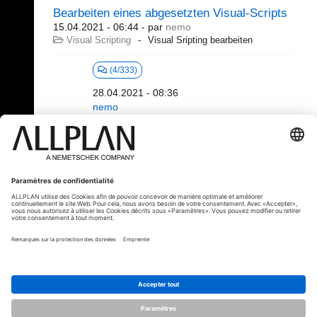
Bearbeiten eines abgesetzten Visual-Scripts
15.04.2021 - 06:44
- par
nemo
Visual Scripting
Visual Sripting bearbeiten
(4/333)
28.04.2021 - 08:36
nemo
321 - 340 (392)
⇤
«
...
14
15
16
17
18
19
»
⇥
© ALLPLAN France
ALLPLAN fait partie de
Nemetschek Group