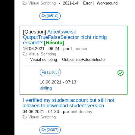
Visual Scripting
2021-1-4
Error
Workaround
(0/510)
[Question]
Arbeitsweise
QutputTrueFalseSelector nicht richtig
erkannt?
[Résolu]
16.06.2021 - 06:24
- par
f_hoeser
Visual Scripting
Visual scripting
OutputTrueFalseSelector
(1/303)
16.06.2021 - 07:13
xinling
I verified my student account but still not
allowed to download student version
04.06.2021 - 01:33
- par
binhdestiny
Visual Scripting
(2/307)