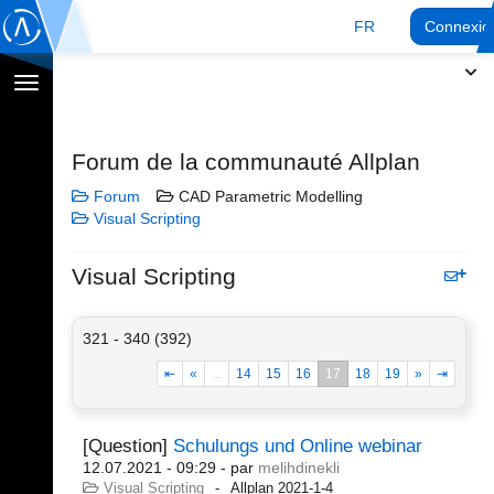
FR
Connexio
Afficher
la
navigation
Forum de la communauté Allplan
Forum
CAD Parametric Modelling
Visual Scripting
Visual Scripting
321 - 340 (392)
⇤
«
...
14
15
16
17
18
19
»
⇥
[Question]
Schulungs und Online webinar
12.07.2021 - 09:29
- par
melihdinekli
Visual Scripting
Allplan 2021-1-4