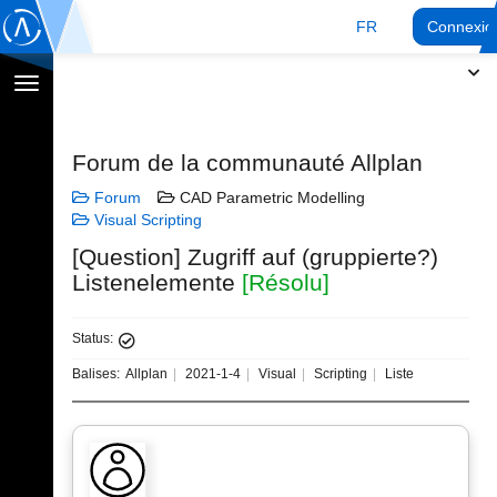
FR
Connexio
Afficher
la
navigation
Forum de la communauté Allplan
Forum
CAD Parametric Modelling
Visual Scripting
[Question] Zugriff auf (gruppierte?)
Listenelemente
[Résolu]
Status:
Balises:
Allplan
2021-1-4
Visual
Scripting
Liste