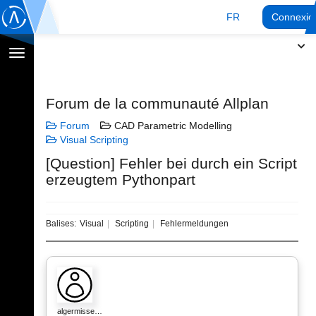
FR
Connexio
Afficher
la
navigation
Forum de la communauté Allplan
Forum
CAD Parametric Modelling
Visual Scripting
[Question] Fehler bei durch ein Script
erzeugtem Pythonpart
Balises:
Visual
Scripting
Fehlermeldungen
algermisse…