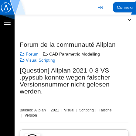
FR
Connexio
Afficher
la
navigation
Forum de la communauté Allplan
Forum
CAD Parametric Modelling
Visual Scripting
[Question] Allplan 2021-0-3 VS
.pypsub konnte wegen falscher
Versionsnummer nicht gelesen
werden.
Balises:
Allplan
2021
Visual
Scripting
Falsche
Version