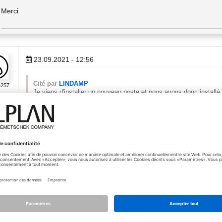
Merci
23.09.2021 - 12:56
Cité par
LINDAMP
e257
Je viens d'installer un nouveau poste et nous avons donc installé
Par contre je me suis aperçu que beaucoup d'objet ne sont compat
Avez vous eu le même problème ???
Si oui ou peut t'on avoir les meilleurs objets comme plantes et ac
Merci
Non pas du tous