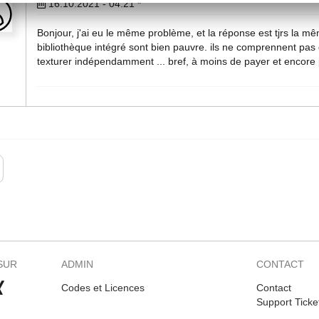
16.10.2021 - 04:21
*
Bonjour, j'ai eu le même problème, et la réponse est tjrs la même
bibliothèque intégré sont bien pauvre. ils ne comprennent pas
texturer indépendamment ... bref, à moins de payer et encore 
SUR
ADMIN
CONTACT
Codes et Licences
Contact
Support Ticke