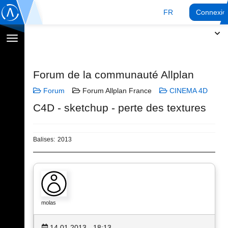
FR
Connexio
Afficher
la
navigation
Forum de la communauté Allplan
Forum
Forum Allplan France
CINEMA 4D
C4D - sketchup - perte des textures
Balises:
2013
molas
14.01.2013 - 18:13