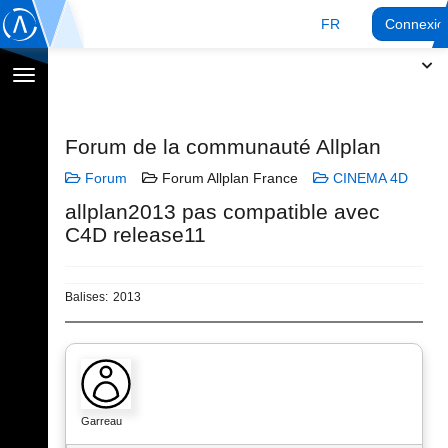
FR
Connexio
Afficher
la
navigation
Forum de la communauté Allplan
Forum
Forum Allplan France
CINEMA 4D
allplan2013 pas compatible avec
C4D release11
Balises:
2013
Garreau