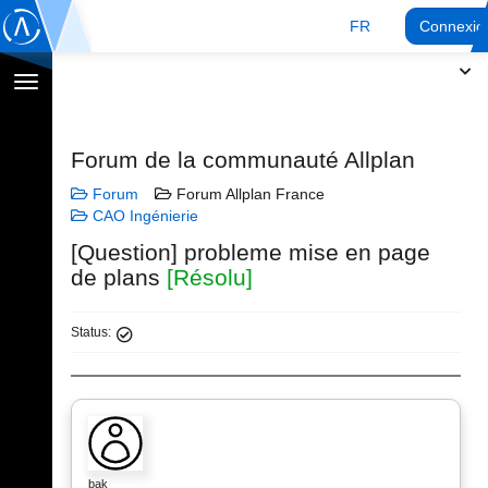
FR
Connexio
Afficher
la
navigation
Forum de la communauté Allplan
Forum
Forum Allplan France
CAO Ingénierie
[Question] probleme mise en page
de plans
[Résolu]
Status:
bak