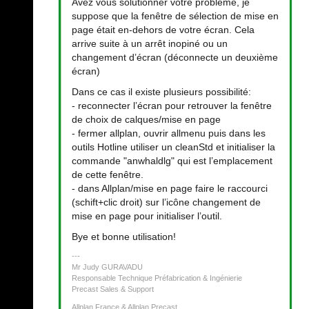
Avez vous solutionner votre problème, je
suppose que la fenêtre de sélection de mise en
page était en-dehors de votre écran. Cela
arrive suite à un arrêt inopiné ou un
changement d’écran (déconnecte un deuxième
écran)
Dans ce cas il existe plusieurs possibilité:
- reconnecter l’écran pour retrouver la fenêtre
de choix de calques/mise en page
- fermer allplan, ouvrir allmenu puis dans les
outils Hotline utiliser un cleanStd et initialiser la
commande "anwhaldlg" qui est l’emplacement
de cette fenêtre.
- dans Allplan/mise en page faire le raccourci
(schift+clic droit) sur l’icône changement de
mise en page pour initialiser l’outil.
Bye et bonne utilisation!
Mr Judy GURAVADU
Responsable Technique Préfabrication & Ingénierie
Precast Sales & Support
Allplan France & Allplan Precast