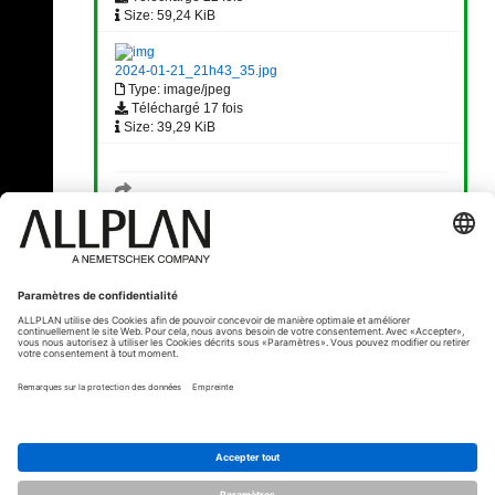
Size: 59,24 KiB
2024-01-21_21h43_35.jpg
Type: image/jpeg
Téléchargé 17 fois
Size: 39,29 KiB
« Précédent
© ALLPLAN France
ALLPLAN fait partie de
Nemetschek Group