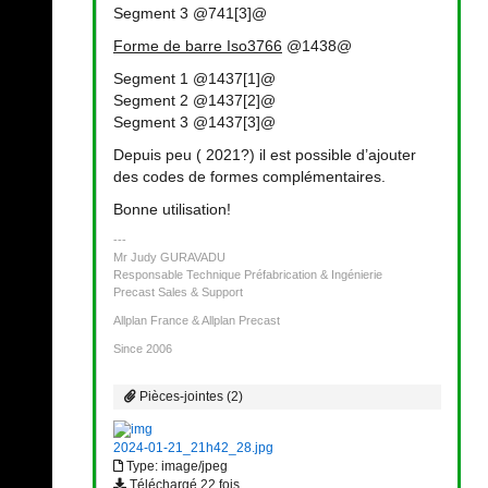
Segment 3 @741[3]@
Forme de barre Iso3766
@1438@
Segment 1 @1437[1]@
Segment 2 @1437[2]@
Segment 3 @1437[3]@
Depuis peu ( 2021?) il est possible d’ajouter
des codes de formes complémentaires.
Bonne utilisation!
Mr Judy GURAVADU
Responsable Technique Préfabrication & Ingénierie
Precast Sales & Support
Allplan France & Allplan Precast
Since 2006
Pièces-jointes (2)
2024-01-21_21h42_28.jpg
Type: image/jpeg
Téléchargé 22 fois