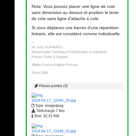
Nota: Vous pouvez placer une ligne de cote
sans dimension au dessus et position le texte
de cote sans ligne d'attache à coté.
Si vous déplacez une barres d'une répartition
linéaire, elle est considéré comme individuelle.
Mr Judy GURAVADU
Responsable Technique Préfabrication & Ingénierie
Precast Sales & Support
Allplan France & Allplan Precast
Since 2006
Pièces-jointes (3)
2024-04-17_11h45_25.jpg
Type: image/jpeg
Téléchargé 7 fois
Size: 32,31 KiB
2024-04-17_11h45_41.jpg