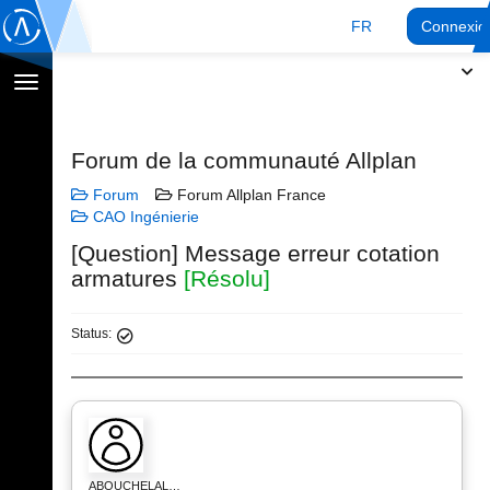
FR
Connexio
Afficher
la
navigation
Forum de la communauté Allplan
Forum
Forum Allplan France
CAO Ingénierie
[Question] Message erreur cotation
armatures
[Résolu]
Status:
ABOUCHELAL…