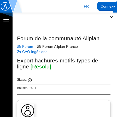
FR
Connexio
Afficher
la
navigation
Forum de la communauté Allplan
Forum
Forum Allplan France
CAO Ingénierie
Export hachures-motifs-types de
ligne
[Résolu]
Status:
Balises:
2011