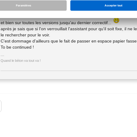
06.08.2012 - 14:08
et bien sur toutes les versions jusqu'au dernier correctif...
après je sais que si l'on verrouillait l'assistant pour qu'il soit fixe, il ne
le rechercher pour le voir.
C'est dommage d'ailleurs que le fait de passer en espace papier fasse "di
To be continued !
Quand le béton va tout va !