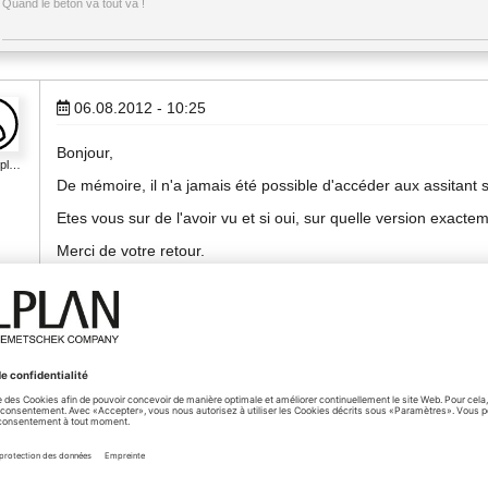
Quand le béton va tout va !
06.08.2012 - 10:25
Bonjour,
lpl…
De mémoire, il n'a jamais été possible d'accéder aux assitant 
Etes vous sur de l'avoir vu et si oui, sur quelle version exacte
Merci de votre retour.
Mr Judy GURAVADU
Responsable Technique Préfabrication & Ingénierie
Precast Sales & Support
Allplan France & Allplan Precast
Since 2006