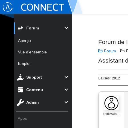
Forum
Aperçu
Forum de 
Forum
F
Vue d'ensemble
Assistant 
Emploi
Support
Balises:
2012
Contenu
Admin
snclavalin…
Apps