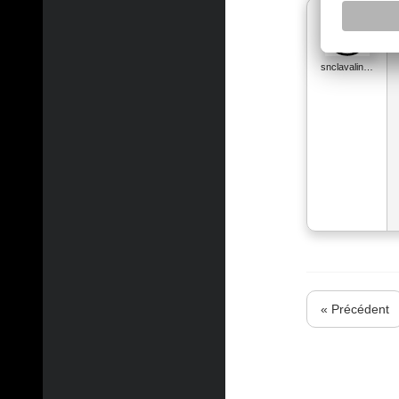
snclavalin…
« Précédent