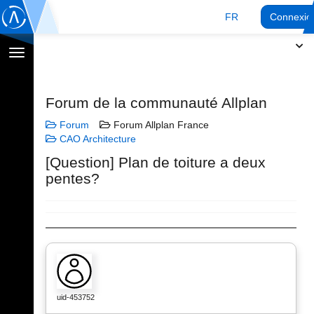
FR
Connexio
Afficher
la
navigation
Forum de la communauté Allplan
Forum
Forum Allplan France
CAO Architecture
[Question] Plan de toiture a deux
pentes?
uid-453752