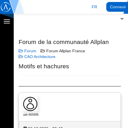
FR
Connexio
Afficher
la
navigation
Forum de la communauté Allplan
Forum
Forum Allplan France
CAO Architecture
Motifs et hachures
uid-465995