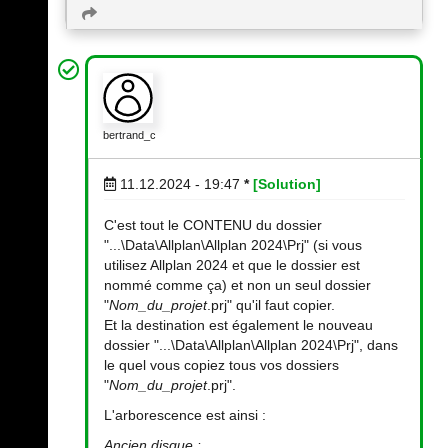
bertrand_c
11.12.2024 - 19:47
*
[Solution]
C'est tout le CONTENU du dossier
"...\Data\Allplan\Allplan 2024\Prj" (si vous
utilisez Allplan 2024 et que le dossier est
nommé comme ça) et non un seul dossier
"
Nom_du_projet
.prj" qu'il faut copier.
Et la destination est également le nouveau
dossier "...\Data\Allplan\Allplan 2024\Prj", dans
le quel vous copiez tous vos dossiers
"
Nom_du_projet
.prj".
L'arborescence est ainsi :
Ancien disque :