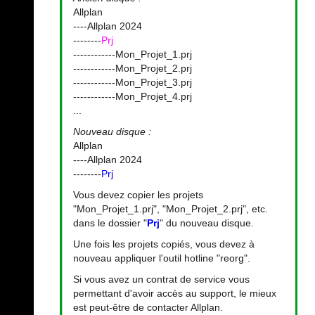
Allplan
----Allplan 2024
--------
Prj
------------Mon_Projet_1.prj
------------Mon_Projet_2.prj
------------Mon_Projet_3.prj
------------Mon_Projet_4.prj
...
Nouveau disque :
Allplan
----Allplan 2024
--------
Prj
Vous devez copier les projets
"Mon_Projet_1.prj", "Mon_Projet_2.prj", etc.
dans le dossier "
Prj
" du nouveau disque.
Une fois les projets copiés, vous devez à
nouveau appliquer l'outil hotline "reorg".
Si vous avez un contrat de service vous
permettant d'avoir accès au support, le mieux
est peut-être de contacter Allplan.